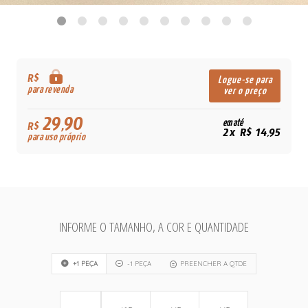
R$
Logue-se para
para revenda
ver o preço
29,90
em até
R$
2x R$ 14,95
para uso próprio
INFORME O TAMANHO, A COR E QUANTIDADE
+1 PEÇA
-1 PEÇA
PREENCHER A QTDE