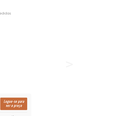
edidas
Logue-se para
ver o preço