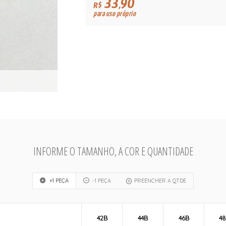
33,90
R$
para uso próprio
INFORME O TAMANHO, A COR E QUANTIDADE
+1 PEÇA
-1 PEÇA
PREENCHER A QTDE
42B
44B
46B
4