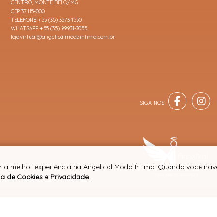
CENTRO, MONTE BELO/MG
CEP 37115-000
TELEFONE +55 (35) 3573-1550
WHATSAPP +55 (35) 99931-3055
lojavirtual@angelicalmodaintima.com.br
er a melhor experiência na Angelical Moda Íntima. Quando você na
ica de Cookies e Privacidade
.
® TODOS DIREITOS RESERVADOS