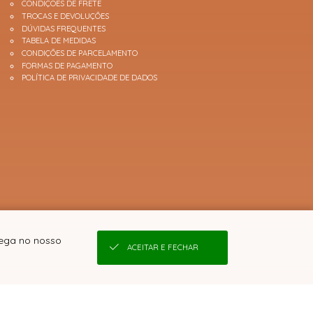
CONDIÇÕES DE FRETE
TROCAS E DEVOLUÇÕES
DÚVIDAS FREQUENTES
TABELA DE MEDIDAS
CONDIÇÕES DE PARCELAMENTO
FORMAS DE PAGAMENTO
POLÍTICA DE PRIVACIDADE DE DADOS
vega no nosso
ACEITAR E FECHAR