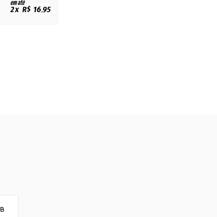
em até
2x R$ 16,95
8B