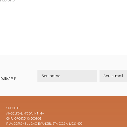
 NOVIDADES E
SUPORTE
ANGELICAL MODA ÍNTIMA
CNPJ 09.047.540/0001-03
RUA CORONEL JOÃO EVANGELISTA DOS ANJOS, 450