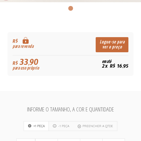
R$
Logue-se para
para revenda
ver o preço
33,90
em até
R$
2x R$ 16,95
para uso próprio
INFORME O TAMANHO, A COR E QUANTIDADE
+1 PEÇA
-1 PEÇA
PREENCHER A QTDE