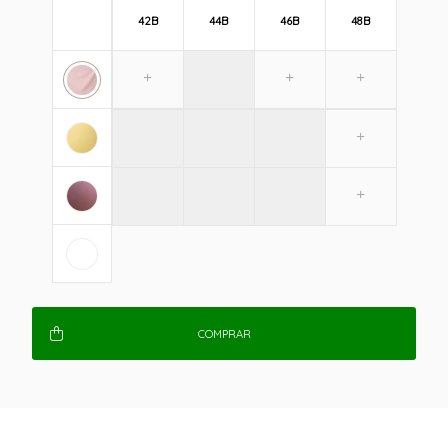
42B
44B
46B
48B
COMPRAR