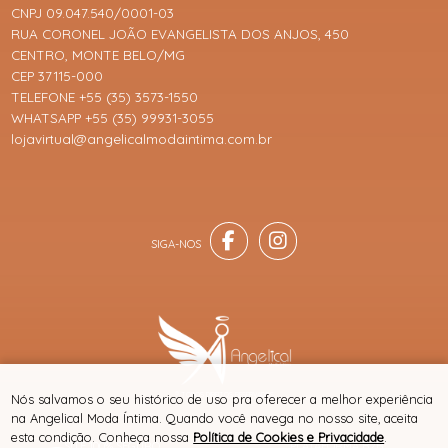
CNPJ 09.047.540/0001-03
RUA CORONEL JOÃO EVANGELISTA DOS ANJOS, 450
CENTRO, MONTE BELO/MG
CEP 37115-000
TELEFONE +55 (35) 3573-1550
WHATSAPP +55 (35) 99931-3055
lojavirtual@angelicalmodaintima.com.br
® TODOS DIREITOS RESERVADOS
Nós salvamos o seu histórico de uso pra oferecer a melhor experiência
na Angelical Moda Íntima. Quando você navega no nosso site, aceita
esta condição. Conheça nossa
Política de Cookies e Privacidade
.
SITE 100% SEGURO
PLATAFORMA B2B