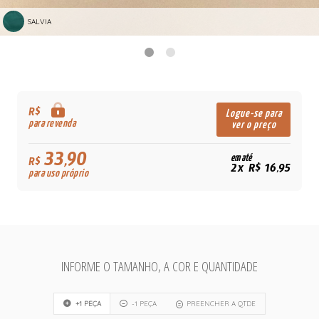
SALVIA
R$
Logue-se para
para revenda
ver o preço
33,90
em até
R$
2x R$ 16,95
para uso próprio
INFORME O TAMANHO, A COR E QUANTIDADE
+1 PEÇA
-1 PEÇA
PREENCHER A QTDE