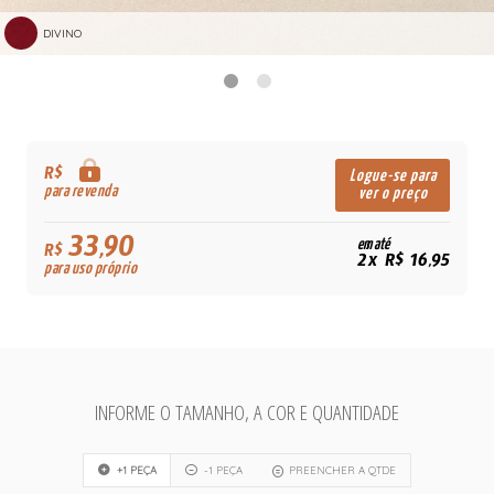
DIVINO
R$
Logue-se para
para revenda
ver o preço
33,90
em até
R$
2x R$ 16,95
para uso próprio
INFORME O TAMANHO, A COR E QUANTIDADE
+1 PEÇA
-1 PEÇA
PREENCHER A QTDE