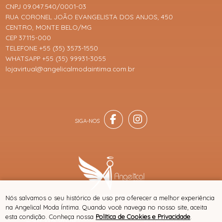
CNPJ 09.047.540/0001-03
RUA CORONEL JOÃO EVANGELISTA DOS ANJOS, 450
CENTRO, MONTE BELO/MG
CEP 37115-000
TELEFONE +55 (35) 3573-1550
WHATSAPP +55 (35) 99931-3055
lojavirtual@angelicalmodaintima.com.br
® TODOS DIREITOS RESERVADOS
Nós salvamos o seu histórico de uso pra oferecer a melhor experiência
na Angelical Moda Íntima. Quando você navega no nosso site, aceita
esta condição. Conheça nossa
Política de Cookies e Privacidade
.
SITE 100% SEGURO
PLATAFORMA B2B