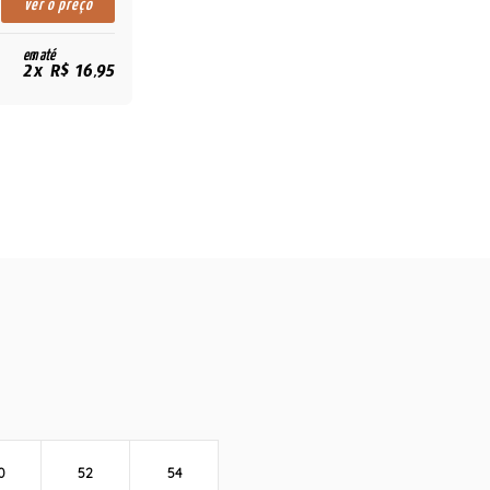
ver o preço
em até
2x R$ 16,95
0
52
54