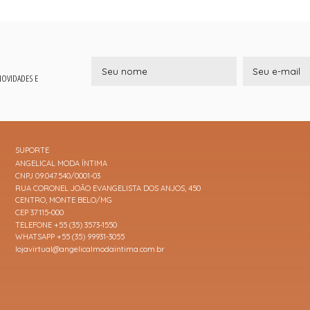
 NOVIDADES E
SUPORTE
ANGELICAL MODA ÍNTIMA
CNPJ 09.047.540/0001-03
RUA CORONEL JOÃO EVANGELISTA DOS ANJOS, 450
CENTRO, MONTE BELO/MG
CEP 37115-000
TELEFONE +55 (35) 3573-1550
WHATSAPP +55 (35) 99931-3055
lojavirtual@angelicalmodaintima.com.br