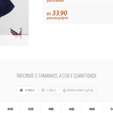
para revenda
33,90
R$
para uso próprio
INFORME O TAMANHO, A COR E QUANTIDADE
+1 PEÇA
-1 PEÇA
PREENCHER A QTDE
40B
42B
44B
46B
48B
5