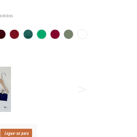
edidas
Logue-se para