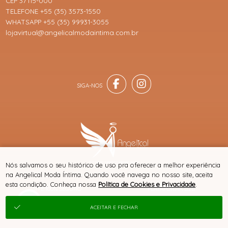
CEP 37115-000
TELEFONE +55 (35) 3573-1550
WHATSAPP +55 (35) 99931-3055
lojavirtual@angelicalmodaintima.com.br
® TODOS DIREITOS RESERVADOS
Nós salvamos o seu histórico de uso pra oferecer a melhor experiência
na Angelical Moda Íntima. Quando você navega no nosso site, aceita
esta condição. Conheça nossa
Política de Cookies e Privacidade
.
SITE 100% SEGURO
PLATAFORMA B2B
ACEITAR E FECHAR