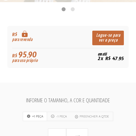
R$
Logue-se para
para revenda
ver o preço
95,90
em até
R$
2x R$ 47,95
para uso próprio
INFORME O TAMANHO, A COR E QUANTIDADE
+1 PEÇA
-1 PEÇA
PREENCHER A QTDE