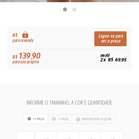
R$
Logue-se para
para revenda
ver o preço
139,90
em até
R$
2x R$ 69,95
para uso próprio
INFORME O TAMANHO, A COR E QUANTIDADE
+1 PEÇA
-1 PEÇA
PREENCHER A QTDE