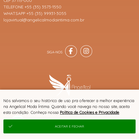
CEP 37115-000
TELEFONE +55 (35) 3573-1550
WHATSAPP +55 (35) 99931-3055
lojavirtual@angelicalmodaintima.com.br
® TODOS DIREITOS RESERVADOS
Nós salvamos o seu histórico de uso pra oferecer a melhor experiência
na Angelical Moda Íntima. Quando você navega no nosso site, aceita
esta condição. Conheça nossa
Política de Cookies e Privacidade
.
SITE 100% SEGURO
PLATAFORMA B2B
ACEITAR E FECHAR